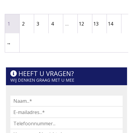
1
2
3
4
…
12
13
14
→
HEEFT U VRAGEN?
WIJ DENKEN GRAAG MET U MEE