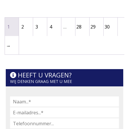
1
2
3
4
…
28
29
30
→
HEEFT U VRAGEN?
WIJ DENKEN GRAAG MET U MEE