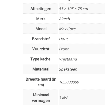
Afmetingen
55 × 105 × 75 cm
Merk
Altech
Model
Max Core
Brandstof
Hout
Vuurzicht
Front
Type kachel
Vrijstaand
Materiaal
Speksteen
Breedte haard (in
105.000000
cm)
Minimaal
3 kW
vermogen