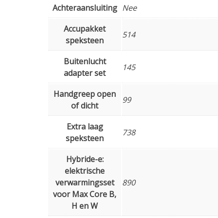
Achteraansluiting
Nee
Accupakket
514
speksteen
Buitenlucht
145
adapter set
Handgreep open
99
of dicht
Extra laag
738
speksteen
Hybride-e:
elektrische
verwarmingsset
890
voor Max Core B,
H en W