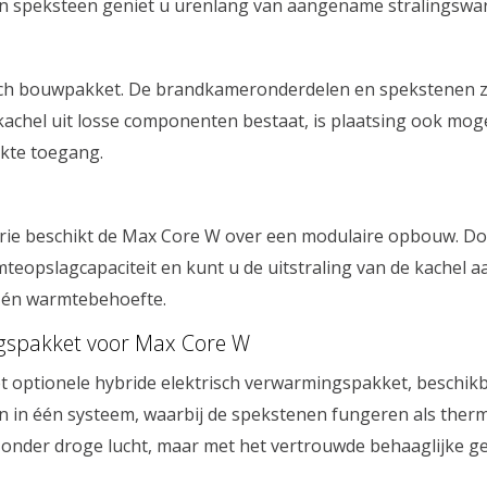
 speksteen geniet u urenlang van aangename stralingswar
sch bouwpakket. De brandkameronderdelen en spekstenen z
e kachel uit losse componenten bestaat, is plaatsing ook mog
rkte toegang.
erie beschikt de Max Core W over een modulaire opbouw. D
eopslagcapaciteit en kunt u de uitstraling van de kachel a
n én warmtebehoefte.
ngspakket voor Max Core W
optionele hybride elektrisch verwarmingspakket, beschikb
en in één systeem, waarbij de spekstenen fungeren als therm
onder droge lucht, maar met het vertrouwde behaaglijke g