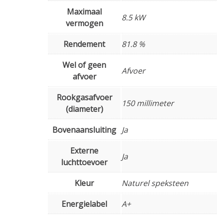
Maximaal
8.5 kW
vermogen
Rendement
81.8 %
Wel of geen
Afvoer
afvoer
Rookgasafvoer
150 millimeter
(diameter)
Bovenaansluiting
Ja
Externe
Ja
luchttoevoer
Kleur
Naturel speksteen
Energielabel
A+