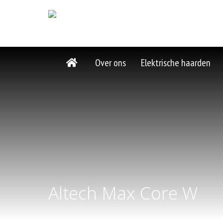
Over ons
Elektrische haarden
Altech Max Core W