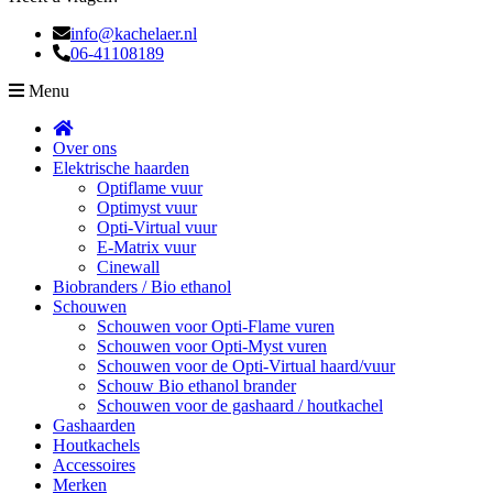
info@kachelaer.nl
06-41108189
Menu
Over ons
Elektrische haarden
Optiflame vuur
Optimyst vuur
Opti-Virtual vuur
E-Matrix vuur
Cinewall
Biobranders / Bio ethanol
Schouwen
Schouwen voor Opti-Flame vuren
Schouwen voor Opti-Myst vuren
Schouwen voor de Opti-Virtual haard/vuur
Schouw Bio ethanol brander
Schouwen voor de gashaard / houtkachel
Gashaarden
Houtkachels
Accessoires
Merken