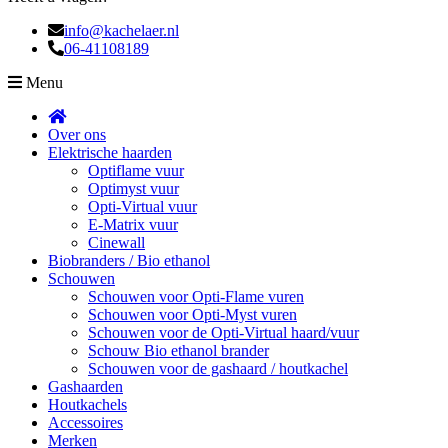
info@kachelaer.nl
06-41108189
Menu
Over ons
Elektrische haarden
Optiflame vuur
Optimyst vuur
Opti-Virtual vuur
E-Matrix vuur
Cinewall
Biobranders / Bio ethanol
Schouwen
Schouwen voor Opti-Flame vuren
Schouwen voor Opti-Myst vuren
Schouwen voor de Opti-Virtual haard/vuur
Schouw Bio ethanol brander
Schouwen voor de gashaard / houtkachel
Gashaarden
Houtkachels
Accessoires
Merken