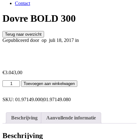
Contact
Dovre BOLD 300
Terug naar overzicht
Gepubliceerd door
op
juli 18, 2017 in
€
3.043,00
Dovre
Toevoegen aan winkelwagen
BOLD
300
aantal
SKU:
01.97149.000|01.97149.080
Beschrijving
Aanvullende informatie
Beschrijving