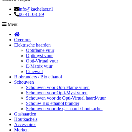
info@kachelaer.nl
06-41108189
Menu
Over ons
Elektrische haarden
Optiflame vuur
Optimyst vuur
Opti-Virtual vuur
E-Matrix vuur
Cinewall
Biobranders / Bio ethanol
Schouwen
Schouwen voor Opti-Flame vuren
Schouwen voor Opti-Myst vuren
Schouwen voor de Opti-Virtual haard/vuur
Schouw Bio ethanol brander
Schouwen voor de gashaard / houtkachel
Gashaarden
Houtkachels
Accessoires
Merken