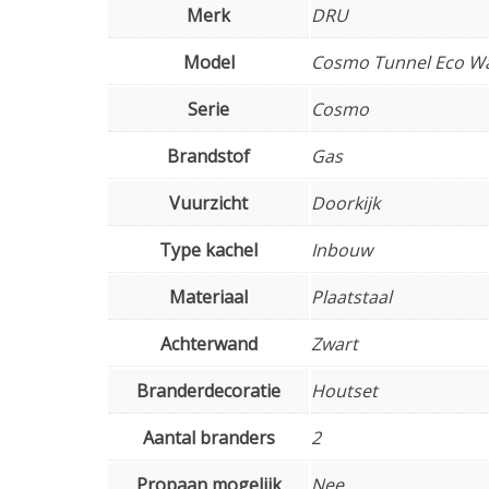
Merk
DRU
Model
Cosmo Tunnel Eco W
Serie
Cosmo
Brandstof
Gas
Vuurzicht
Doorkijk
Type kachel
Inbouw
Materiaal
Plaatstaal
Achterwand
Zwart
Branderdecoratie
Houtset
Aantal branders
2
Propaan mogelijk
Nee