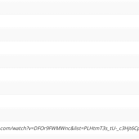
e.com/watch?v=DFOr9FWMWnc&list=PLHtmT3s_tU-_c3Hjt6C