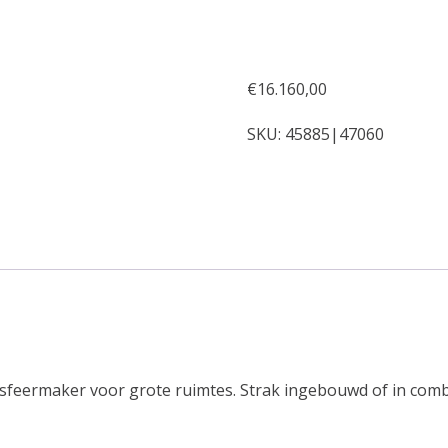
€
16.160,00
SKU:
45885|47060
 sfeermaker voor grote ruimtes. Strak ingebouwd of in co