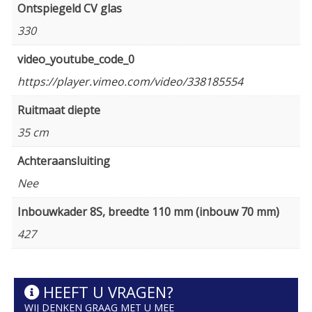
Ontspiegeld CV glas
330
video_youtube_code_0
https://player.vimeo.com/video/338185554
Ruitmaat diepte
35 cm
Achteraansluiting
Nee
Inbouwkader 8S, breedte 110 mm (inbouw 70 mm)
427
HEEFT U VRAGEN?
WIJ DENKEN GRAAG MET U MEE