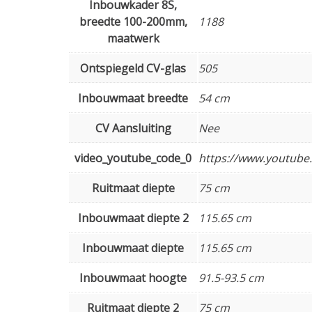
Inbouwkader 8S,
breedte 100-200mm,
1188
maatwerk
Ontspiegeld CV-glas
505
Inbouwmaat breedte
54 cm
CV Aansluiting
Nee
video_youtube_code_0
https://www.youtube
Ruitmaat diepte
75 cm
Inbouwmaat diepte 2
115.65 cm
Inbouwmaat diepte
115.65 cm
Inbouwmaat hoogte
91.5-93.5 cm
Ruitmaat diepte 2
75 cm