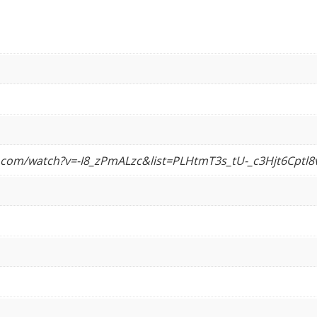
.com/watch?v=-I8_zPmALzc&list=PLHtmT3s_tU-_c3Hjt6Cptl