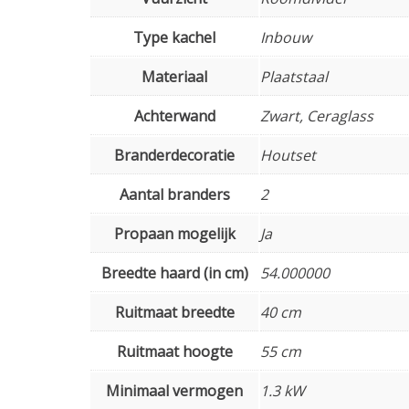
Type kachel
Inbouw
Materiaal
Plaatstaal
Achterwand
Zwart, Ceraglass
Branderdecoratie
Houtset
Aantal branders
2
Propaan mogelijk
Ja
Breedte haard (in cm)
54.000000
Ruitmaat breedte
40 cm
Ruitmaat hoogte
55 cm
Minimaal vermogen
1.3 kW