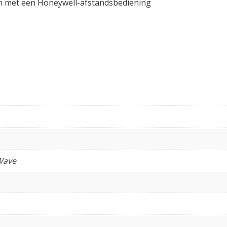
en met een Honeywell-afstandsbediening
Wave