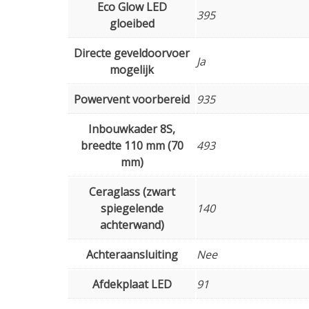
Eco Glow LED
395
gloeibed
Directe geveldoorvoer
Ja
mogelijk
Powervent voorbereid
935
Inbouwkader 8S,
breedte 110 mm (70
493
mm)
Ceraglass (zwart
spiegelende
140
achterwand)
Achteraansluiting
Nee
Afdekplaat LED
91