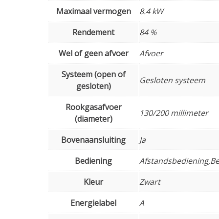
Maximaal vermogen
8.4 kW
Rendement
84 %
Wel of geen afvoer
Afvoer
Systeem (open of
Gesloten systeem
gesloten)
Rookgasafvoer
130/200 millimeter
(diameter)
Bovenaansluiting
Ja
Bediening
Afstandsbediening,Be
Kleur
Zwart
Energielabel
A