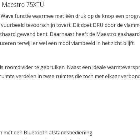
U Maestro 75XTU
oWave
functie waarmee met één druk op de knop een progr
 vuurbeeld tevoorschijn tovert. Dit doet DRU door de vlam
thaard gewend bent. Daarnaast heeft de Maestro gashaard 
ren terwijl er wel een mooi vlambeeld in het zicht blijft.
als
roomdivider
te gebruiken. Naast een ideale warmteverspre
uimte verdelen in twee ruimtes die toch met elkaar verbond
en met een Bluetooth afstandsbediening