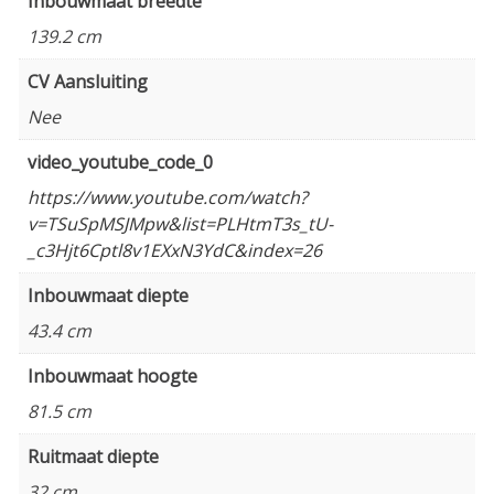
Inbouwmaat breedte
139.2 cm
CV Aansluiting
Nee
video_youtube_code_0
https://www.youtube.com/watch?
v=TSuSpMSJMpw&list=PLHtmT3s_tU-
_c3Hjt6Cptl8v1EXxN3YdC&index=26
Inbouwmaat diepte
43.4 cm
Inbouwmaat hoogte
81.5 cm
Ruitmaat diepte
32 cm