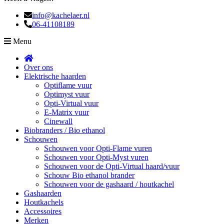
info@kachelaer.nl
06-41108189
Menu
Over ons
Elektrische haarden
Optiflame vuur
Optimyst vuur
Opti-Virtual vuur
E-Matrix vuur
Cinewall
Biobranders / Bio ethanol
Schouwen
Schouwen voor Opti-Flame vuren
Schouwen voor Opti-Myst vuren
Schouwen voor de Opti-Virtual haard/vuur
Schouw Bio ethanol brander
Schouwen voor de gashaard / houtkachel
Gashaarden
Houtkachels
Accessoires
Merken