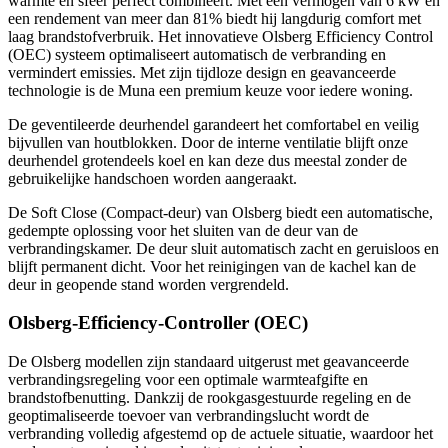
warmte en sfeer perfect combineert. Met een vermogen van 6 kW en
een rendement van meer dan 81% biedt hij langdurig comfort met
laag brandstofverbruik. Het innovatieve Olsberg Efficiency Control
(OEC) systeem optimaliseert automatisch de verbranding en
vermindert emissies. Met zijn tijdloze design en geavanceerde
technologie is de Muna een premium keuze voor iedere woning.
De geventileerde deurhendel garandeert het comfortabel en veilig
bijvullen van houtblokken. Door de interne ventilatie blijft onze
deurhendel grotendeels koel en kan deze dus meestal zonder de
gebruikelijke handschoen worden aangeraakt.
De Soft Close (Compact-deur) van Olsberg biedt een automatische,
gedempte oplossing voor het sluiten van de deur van de
verbrandingskamer. De deur sluit automatisch zacht en geruisloos en
blijft permanent dicht. Voor het reinigingen van de kachel kan de
deur in geopende stand worden vergrendeld.
Olsberg-Efficiency-Controller
(OEC)
De Olsberg modellen zijn standaard uitgerust met geavanceerde
verbrandingsregeling voor een optimale warmteafgifte en
brandstofbenutting. Dankzij de rookgasgestuurde regeling en de
geoptimaliseerde toevoer van verbrandingslucht wordt de
verbranding volledig afgestemd op de actuele situatie, waardoor het