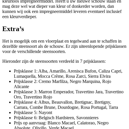
kleurloos impregneermiddel. Heeft u uw nieuwe schouw staan en
mag deze wel wat dieper van kleur of donkerder worden, dan
kunnen wij ook een impregneermiddel leveren eventueel inclusief
een kleurverdieper.
Extra’s
Het is mogelijk om een vloerplaat en tegelwand aan te schaffen in
dezelfde steensoort als de schouw. Er zijn uiteenlopende prijsklassen
voor de verschillende steensoorten.
Hieronder zijn de steensoorten verdeeld in 7 prijsklassen:
Prijsklasse 1: Alba, Amarillo, Arenisca Bufon, Caliza Capri,
Lumaquella, Mocca Crème, Rosa Zarci, Sierra Elvira
Prijsklasse 2: Cremo Marfilza, Negro Marquina, Rojo
Alicante
Prijsklasse 3: Marron Emperador, Travertino Jara, Travertino
Oro, Travertino Rojo
Prijsklasse 4: Albus, Beauvallon, Bretignac, Bretigny,
Carrara, Combe Brune, Dourdogne, Rosa Portugal, Tarra
Prijsklasse 5: Nayont
Prijsklasse 6: Belgisch Hardsteen, Savonnieres
Prijs op aanvraag: Blanco Macael, Calatorao, Negro
Absolute, Olivillo, Verde Macael