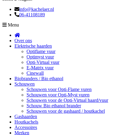
info@kachelaer.nl
06-41108189
Menu
Over ons
Elektrische haarden
Optiflame vuur
Optimyst vuur
Opti-Virtual vuur
E-Matrix vuur
Cinewall
Biobranders / Bio ethanol
Schouwen
Schouwen voor Opti-Flame vuren
Schouwen voor Opti-Myst vuren
Schouwen voor de Opti-Virtual haard/vuur
Schouw Bio ethanol brander
Schouwen voor de gashaard / houtkachel
Gashaarden
Houtkachels
Accessoires
Merken