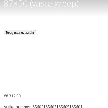
87×50 (vaste greep)
Terug naar overzicht
€
8.312,00
Artikelnummer:
65602|65603|65605|65601