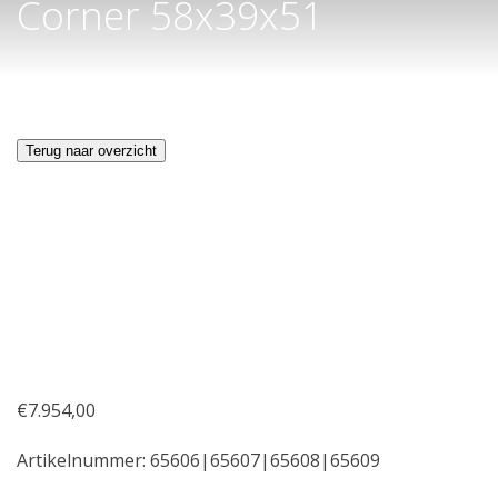
Corner 58x39x51
Terug naar overzicht
€
7.954,00
Artikelnummer:
65606|65607|65608|65609