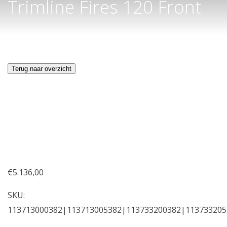
Trimline Fires 120 Front
Terug naar overzicht
€
5.136,00
SKU:
113713000382|113713005382|113733200382|113733205