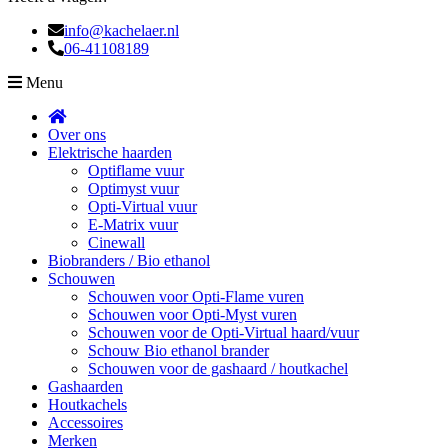
info@kachelaer.nl
06-41108189
Menu
Over ons
Elektrische haarden
Optiflame vuur
Optimyst vuur
Opti-Virtual vuur
E-Matrix vuur
Cinewall
Biobranders / Bio ethanol
Schouwen
Schouwen voor Opti-Flame vuren
Schouwen voor Opti-Myst vuren
Schouwen voor de Opti-Virtual haard/vuur
Schouw Bio ethanol brander
Schouwen voor de gashaard / houtkachel
Gashaarden
Houtkachels
Accessoires
Merken