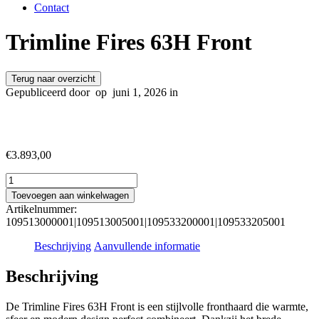
Contact
Trimline Fires 63H Front
Terug naar overzicht
Gepubliceerd door
op
juni 1, 2026 in
€
3.893,00
Trimline
Fires
Toevoegen aan winkelwagen
63H
Artikelnummer:
Front
109513000001|109513005001|109533200001|109533205001
aantal
Beschrijving
Aanvullende informatie
Beschrijving
De Trimline Fires 63H Front is een stijlvolle fronthaard die warmte,