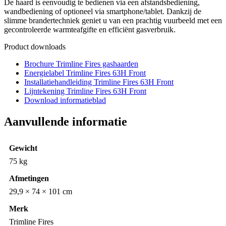
De haard is eenvoudig te bedienen via een afstandsbediening,
wandbediening of optioneel via smartphone/tablet. Dankzij de
slimme brandertechniek geniet u van een prachtig vuurbeeld met een
gecontroleerde warmteafgifte en efficiënt gasverbruik.
Product downloads
Brochure Trimline Fires gashaarden
Energielabel Trimline Fires 63H Front
Installatiehandleiding Trimline Fires 63H Front
Lijntekening Trimline Fires 63H Front
Download informatieblad
Aanvullende informatie
Gewicht
75 kg
Afmetingen
29,9 × 74 × 101 cm
Merk
Trimline Fires