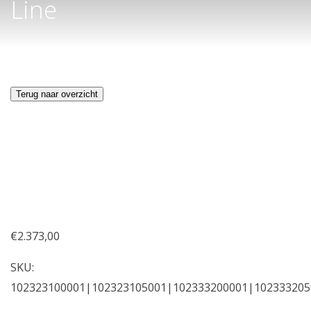
Line
Terug naar overzicht
€
2.373,00
SKU:
102323100001|102323105001|102333200001|102333205