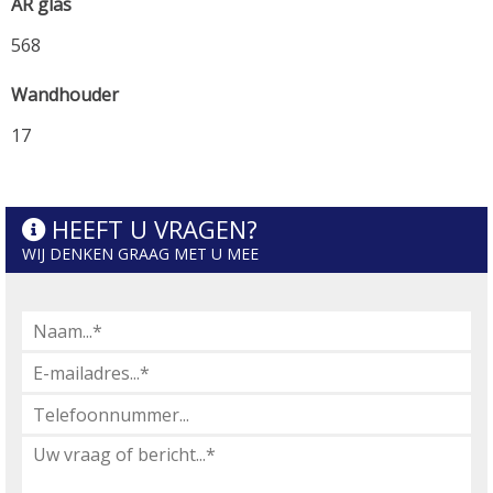
AR glas
568
Wandhouder
17
HEEFT U VRAGEN?
WIJ DENKEN GRAAG MET U MEE