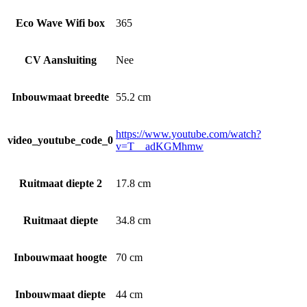
Eco Wave Wifi box
365
CV Aansluiting
Nee
Inbouwmaat breedte
55.2 cm
https://www.youtube.com/watch?
video_youtube_code_0
v=T__adKGMhmw
Ruitmaat diepte 2
17.8 cm
Ruitmaat diepte
34.8 cm
Inbouwmaat hoogte
70 cm
Inbouwmaat diepte
44 cm