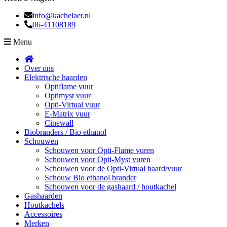
info@kachelaer.nl
06-41108189
Menu
Over ons
Elektrische haarden
Optiflame vuur
Optimyst vuur
Opti-Virtual vuur
E-Matrix vuur
Cinewall
Biobranders / Bio ethanol
Schouwen
Schouwen voor Opti-Flame vuren
Schouwen voor Opti-Myst vuren
Schouwen voor de Opti-Virtual haard/vuur
Schouw Bio ethanol brander
Schouwen voor de gashaard / houtkachel
Gashaarden
Houtkachels
Accessoires
Merken