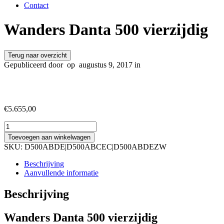
Contact
Wanders Danta 500 vierzijdig
Terug naar overzicht
Gepubliceerd door
op
augustus 9, 2017 in
€
5.655,00
Wanders
Danta
Toevoegen aan winkelwagen
500
SKU:
D500ABDE|D500ABCEC|D500ABDEZW
vierzijdig
aantal
Beschrijving
Aanvullende informatie
Beschrijving
Wanders Danta 500 vierzijdig