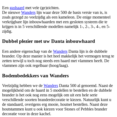
Een
gashaard
met vele (ge)zichten.
De nieuwe
Wanders
lijn waar deze 500 de basis versie van is, is
zoals gezegd zo veelzijdig als een kameleon. De enige momenteel
verkrijgbare lijn inbouwhaarden met een gesloten systeem die te
krijgen is in 5 verschillende modellen namelijk 1-, 2-, 3-, 4-, en 5-
zijdig.
Dubbel plezier met uw Danta inbouwhaard
Een andere eigenschap van de
Wanders
Danta lijn is de dubbele
brander. Op deze manier is het heel makkelijk het vermogen terug te
zetten terwijl u toch nog steeds een haard met vlammen heeft. De
vlammen zijn ook regelbaar (hoog/laag).
Bodembedekkers van Wanders
Veelzijdig hebben we de
Wanders
Danta 500 al genoemd. Naast de
mogelijkheid om de haard in 5 modellen te bestellen en de dubbele
brander is het ook nog eens mogelijk om uit een hele serie
verschillende soorten branderdecoratie te kiezen. Natuurlijk kunt u
de standaard, overigens erg mooie, houtset bestellen. Naast deze
houtstammen kunt u ook kiezen voor Stones of Pebbles brander
decoratie voor in deze kachel.