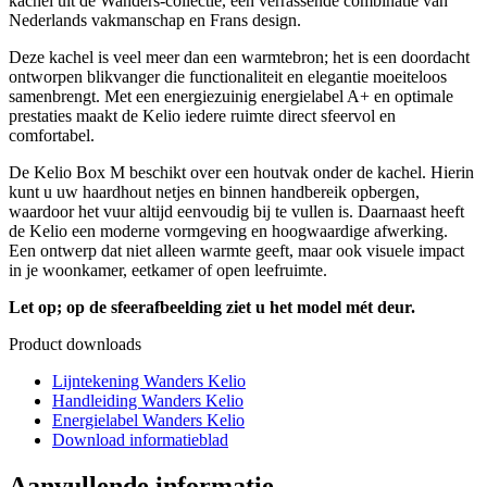
kachel uit de Wanders-collectie, een verrassende combinatie van
Nederlands vakmanschap en Frans design.
Deze kachel is veel meer dan een warmtebron; het is een doordacht
ontworpen blikvanger die functionaliteit en elegantie moeiteloos
samenbrengt. Met een energiezuinig energielabel A+ en optimale
prestaties maakt de Kelio iedere ruimte direct sfeervol en
comfortabel.
De Kelio Box M beschikt over een houtvak onder de kachel. Hierin
kunt u uw haardhout netjes en binnen handbereik opbergen,
waardoor het vuur altijd eenvoudig bij te vullen is. Daarnaast heeft
de Kelio een moderne vormgeving en hoogwaardige afwerking.
Een ontwerp dat niet alleen warmte geeft, maar ook visuele impact
in je woonkamer, eetkamer of open leefruimte.
Let op; op de sfeerafbeelding ziet u het model mét deur.
Product downloads
Lijntekening Wanders Kelio
Handleiding Wanders Kelio
Energielabel Wanders Kelio
Download informatieblad
Aanvullende informatie