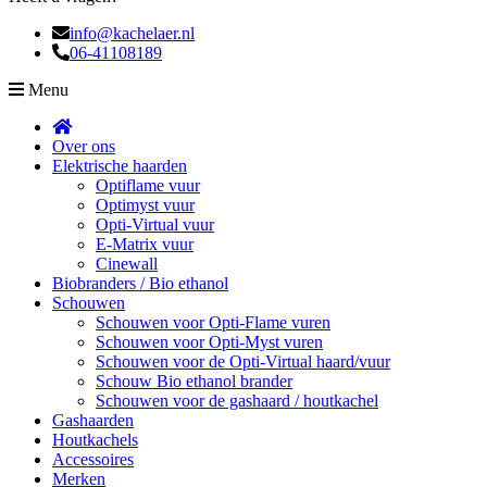
info@kachelaer.nl
06-41108189
Menu
Over ons
Elektrische haarden
Optiflame vuur
Optimyst vuur
Opti-Virtual vuur
E-Matrix vuur
Cinewall
Biobranders / Bio ethanol
Schouwen
Schouwen voor Opti-Flame vuren
Schouwen voor Opti-Myst vuren
Schouwen voor de Opti-Virtual haard/vuur
Schouw Bio ethanol brander
Schouwen voor de gashaard / houtkachel
Gashaarden
Houtkachels
Accessoires
Merken